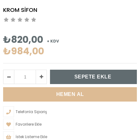
KROM SİFON
₺820,00
+ KDV
₺984,00
Telefonla Sipariş
Favorilere Ekle
İstek Listeme Ekle