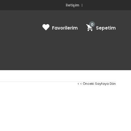
İletişim
0
Favorilerim
Sepetim
< < Önceki Sayfaya Dön