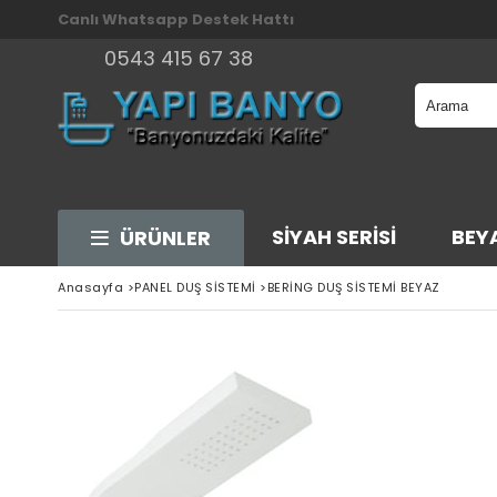
Canlı
Whatsapp
Destek
Hattı
0543 415 67 38
SİYAH SERİSİ
BEYA
ÜRÜNLER
Anasayfa
>
PANEL DUŞ SİSTEMİ
>
BERİNG DUŞ SİSTEMİ BEYAZ