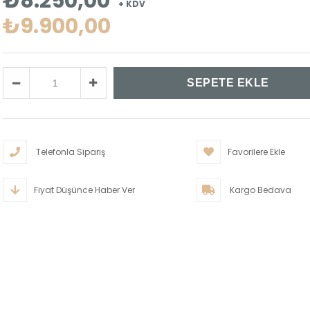
₺8.250,00
+ KDV
₺9.900,00
Telefonla Sipariş
Favorilere Ekle
Fiyat Düşünce Haber Ver
Kargo Bedava