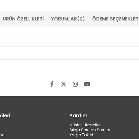
ÜRÜN ÖZELLIKLERI
YORUMLAR
(0)
ÖDEME SEÇENEKLER
ileri
Yardım
Müşteri Hizmetleri
Sıkça Sorulan Sorular
mat
Kargo Takibi