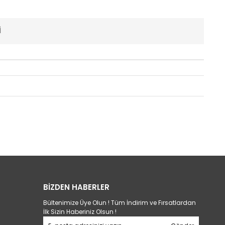
I
BİZDEN HABERLER
Bültenimize Üye Olun ! Tüm İndirim ve Fırsatlardan
İlk Sizin Haberiniz Olsun !